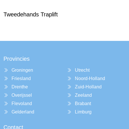
Tweedehands Traplift
Provincies
Groningen
Utrecht
Friesland
Noord-Holland
Drenthe
Zuid-Holland
Overijssel
Zeeland
Flevoland
Brabant
Gelderland
Limburg
Contact